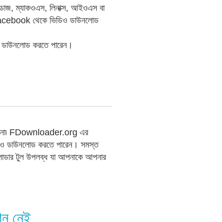
্ডোজ, ম্যাকওএস, লিনাক্স, আইওএস বা
আপনি Facebook থেকে ভিডিও ডাউনলোড
িও ডাউনলোড করতে পারেন।
ারে না৷ FDownloader.org এর
 ভিডিও ডাউনলোড করতে পারেন। সমস্ত
োডার টুল উপলব্ধ যা আপনাকে আপনার
শন নেই